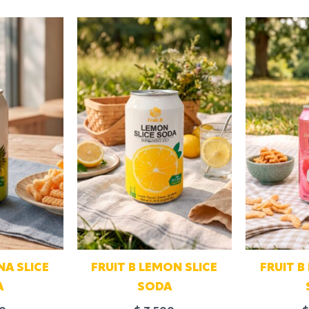
NA SLICE
FRUIT B LEMON SLICE
FRUIT B
A
SODA