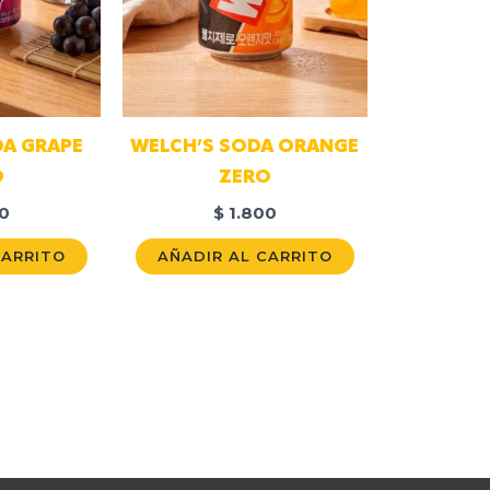
DA GRAPE
WELCH’S SODA ORANGE
O
ZERO
0
$
1.800
CARRITO
AÑADIR AL CARRITO