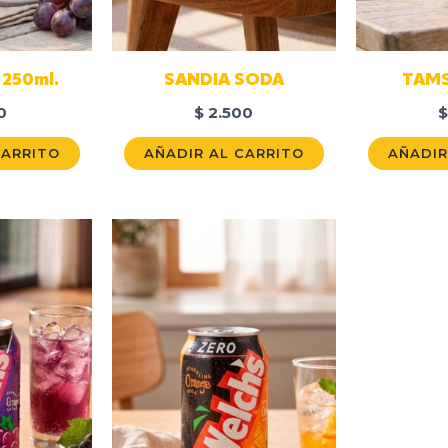
 250ml.
SANDIA SODA
TAMS
0
$
2.500
$
CARRITO
AÑADIR AL CARRITO
AÑADIR