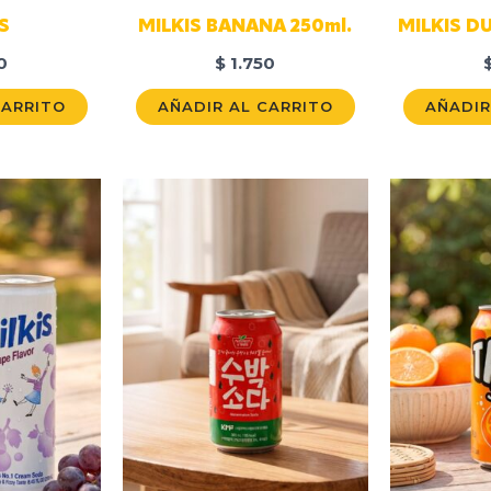
S
MILKIS BANANA 250ml.
MILKIS D
0
$
1.750
CARRITO
AÑADIR AL CARRITO
AÑADIR