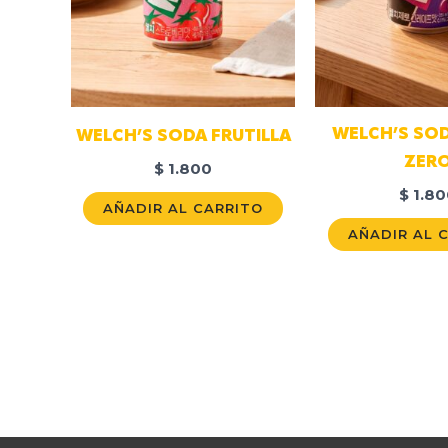
WELCH’S SO
WELCH’S SODA FRUTILLA
ZER
$
1.800
$
1.80
AÑADIR AL CARRITO
AÑADIR AL 