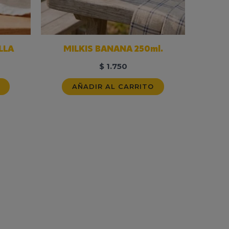
LLA
MILKIS BANANA 250ml.
$
1.750
AÑADIR AL CARRITO