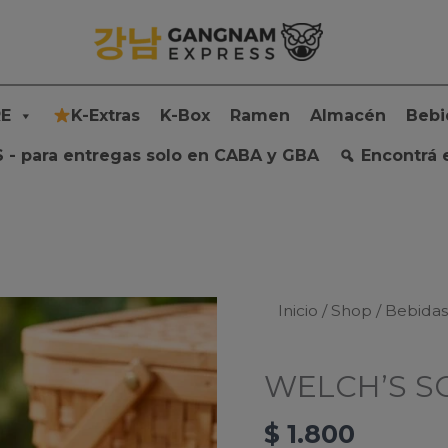
E
K-Extras
K-Box
Ramen
Almacén
Bebi
 - para entregas solo en CABA y GBA
Encontrá 
Inicio
/
Shop
/
Bebida
WELCH’S S
$
1.800