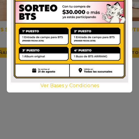
’S SODA ORANGE ZERO
WELCH’S SODA FRUTI
$
1.800
$
1.800
ÑADIR AL CARRITO
AÑADIR AL CARRITO
Ver Bases y Condiciones