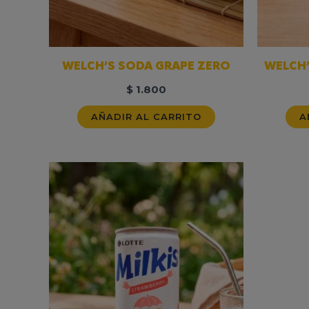
WELCH’S SODA GRAPE ZERO
WELCH
$
1.800
AÑADIR AL CARRITO
A