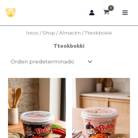
Ir
al
contenido
Inicio
/
Shop
/
Almacén
/ Tteokbokki
Tteokbokki