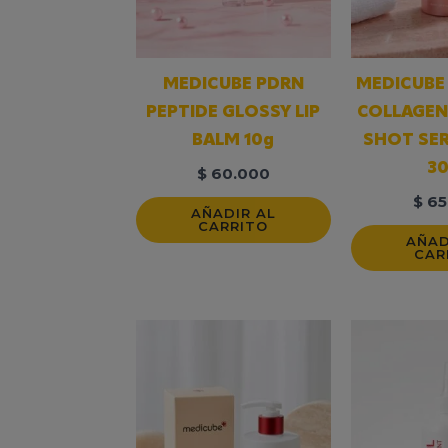
MEDICUBE PDRN
MEDICUBE
PEPTIDE GLOSSY LIP
COLLAGE
BALM 10g
SHOT SE
3
$
60.000
$
65
AÑADIR AL
CARRITO
AÑAD
CAR