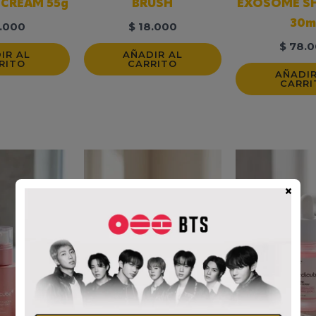
 CREAM 55g
BRUSH
EXOSOME S
30m
.000
$
18.000
$
78.0
IR AL
AÑADIR AL
RITO
CARRITO
AÑADIR
CARRI
×