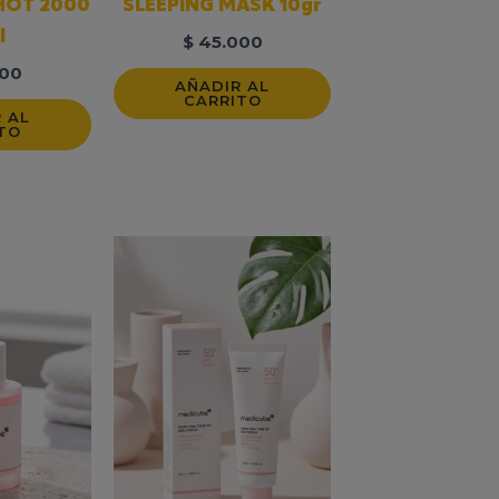
HOT 2000
SLEEPING MASK 10gr
l
$
45.000
00
AÑADIR AL
CARRITO
 AL
TO