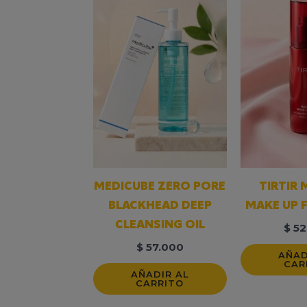
MEDICUBE ZERO PORE
TIRTIR 
BLACKHEAD DEEP
MAKE UP F
CLEANSING OIL
$
52
$
57.000
AÑAD
CAR
AÑADIR AL
CARRITO