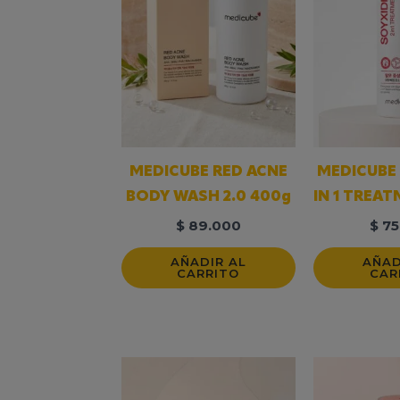
MEDICUBE RED ACNE
MEDICUBE 
BODY WASH 2.0 400g
IN 1 TREA
$
89.000
$
75
AÑADIR AL
AÑAD
CARRITO
CAR