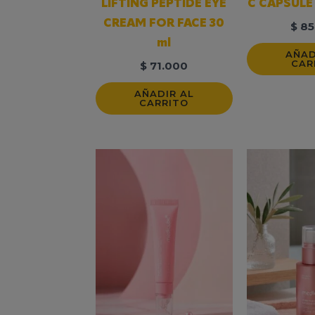
LIFTING PEPTIDE EYE
C CAPSULE
CREAM FOR FACE 30
$
85
ml
AÑAD
CAR
$
71.000
AÑADIR AL
CARRITO