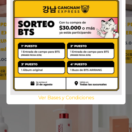
 PDRN PINK
MEDICUBE PDRN PINK
MEDICUBE P
N EXOSOME
PEPTIDE EYE CREAM
PEPTIDE SE
RUM 2000-
30ML
$
66.0
0ml
$
55.000
AÑADIR
CARRI
.000
AÑADIR AL
CARRITO
IR AL
RITO
Ver Bases y Condiciones