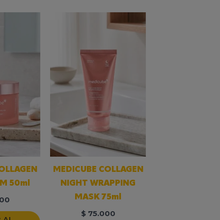
COLLAGEN
MEDICUBE COLLAGEN
AM 50ml
NIGHT WRAPPING
MASK 75ml
00
$
75.000
 AL