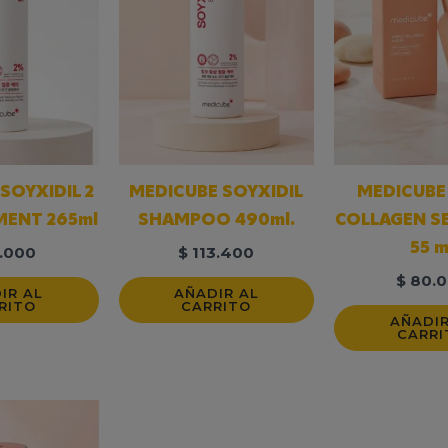
SOYXIDIL 2
MEDICUBE SOYXIDIL
MEDICUBE 
TMENT 265ml
SHAMPOO 490ml.
COLLAGEN SE
55 m
.000
$
113.400
$
80.0
IR AL
AÑADIR AL
RITO
CARRITO
AÑADIR
CARRI