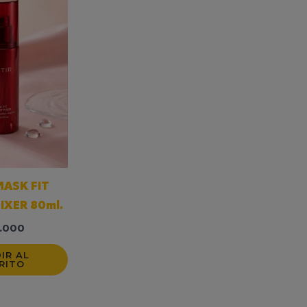
MASK FIT
IXER 80ml.
.000
IR AL
RITO