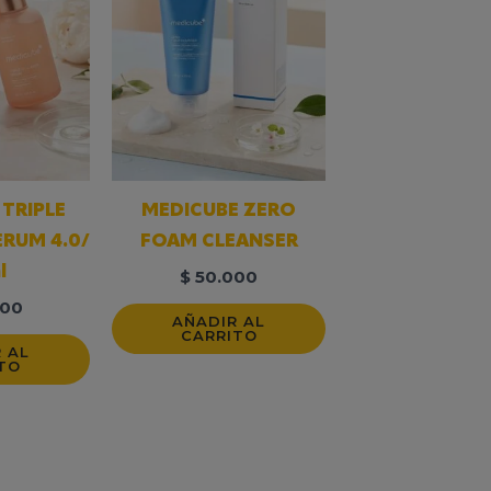
TRIPLE
MEDICUBE ZERO
RUM 4.0/
FOAM CLEANSER
l
$
50.000
00
AÑADIR AL
CARRITO
 AL
TO