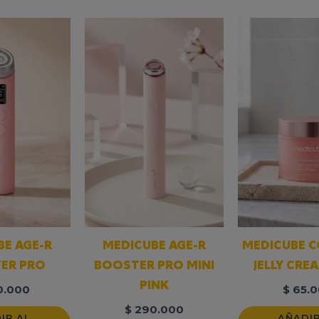
BE AGE-R
MEDICUBE AGE-R
MEDICUBE 
ER PRO
BOOSTER PRO MINI
JELLY CRE
PINK
0.000
$
65.0
$
290.000
IR AL
AÑADIR