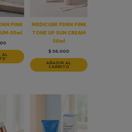
DRN PINK
MEDICUBE PDRN PINK
RUM-30ml
TONE UP SUN CREAM
50ml
00
$
56.000
 AL
TO
AÑADIR AL
CARRITO