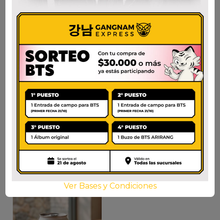
MILKIS DURAZNO
MILKIS UVA 250ml.
250ml.
$
1.750
$
1.750
AÑADIR AL CARRITO
AÑADIR AL CARRITO
Ver Bases y Condiciones