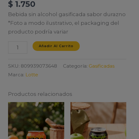
$
1.750
Bebida sin alcohol gasificada sabor durazno
*Foto a modo ilustrativo, el packaging del
producto podría variar
MILKIS
Añadir Al Carrito
BANANA
250ml.
SKU:
809939073648
Categoría:
Gasificadas
cantidad
Marca:
Lotte
Productos relacionados