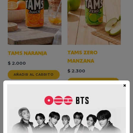
TAMS ZERO
TAMS NARANJA
MANZANA
$
2.000
$
2.300
AÑADIR AL CARRITO
AÑADIR AL CARRITO
×