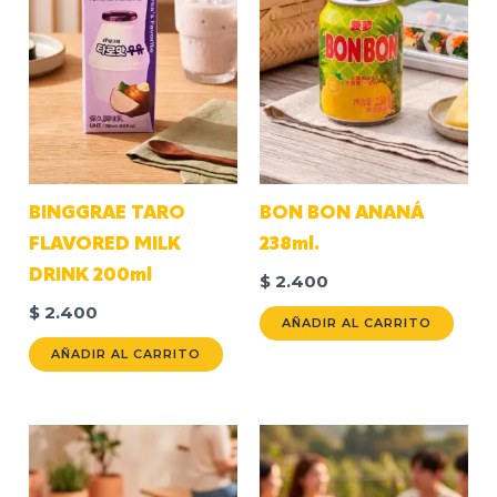
BINGGRAE TARO
BON BON ANANÁ
FLAVORED MILK
238ml.
DRINK 200ml
$
2.400
$
2.400
AÑADIR AL CARRITO
AÑADIR AL CARRITO