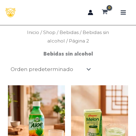
Ir
al
contenido
Inicio
/
Shop
/
Bebidas
/
Bebidas sin
alcohol
/ Página 2
Bebidas sin alcohol