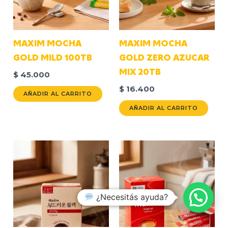
MAXIM MOCHA
MAXIM MOCHA
GOLD MILD 100TB
GOLD ZERO AZUCAR
MIX 20TB
$
45.000
$
16.400
AÑADIR AL CARRITO
AÑADIR AL CARRITO
¿Necesitás ayuda?