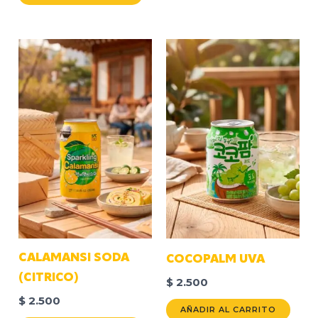
CALAMANSI SODA
COCOPALM UVA
(CITRICO)
$
2.500
$
2.500
AÑADIR AL CARRITO