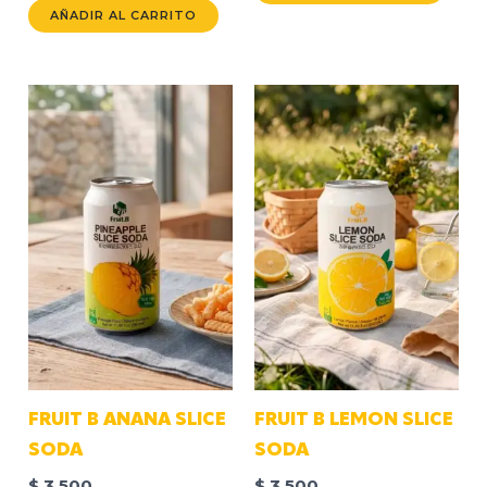
AÑADIR AL CARRITO
FRUIT B ANANA SLICE
FRUIT B LEMON SLICE
SODA
SODA
$
3.500
$
3.500