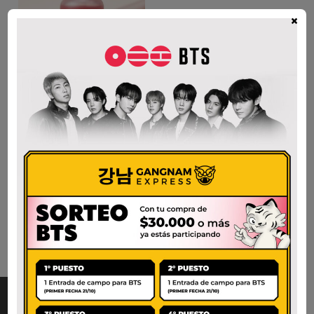
×
ARENCIA FRESH RED
SMOOTHIE SERUM
30g.
$
102.000
AÑADIR AL CARRITO