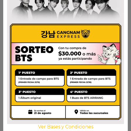
WELCH’S SODA
MILKIS UVA 250ml.
FRUTILLA
$
1.750
$
1.800
AÑADIR AL CARRITO
AÑADIR AL CARRITO
Ver Bases y Condiciones