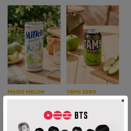
MILKIS MELON
TAMS ZERO
×
250ml.
MANZANA
$
1.750
$
2.300
AÑADIR AL CARRITO
AÑADIR AL CARRITO