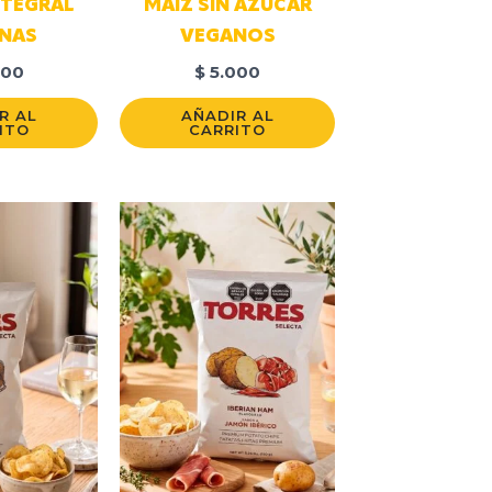
NTEGRAL
MAIZ SIN AZUCAR
NAS
VEGANOS
000
$
5.000
R AL
AÑADIR AL
ITO
CARRITO