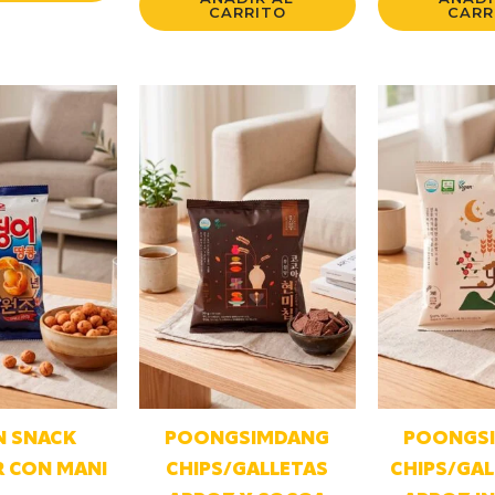
CARRITO
CARR
N SNACK
POONGSIMDANG
POONGS
 CON MANI
CHIPS/GALLETAS
CHIPS/GAL