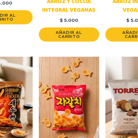
ARROZ Y COCOA
ARROZ I
.000
INTEGRAL VEGANAS
VEGA
DIR AL
RRITO
$
5.000
$
5.
AÑADIR AL
AÑADI
CARRITO
CARR