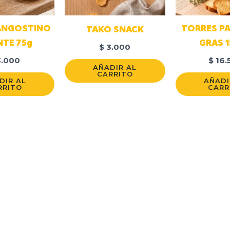
ANGOSTINO
TORRES PA
TAKO SNACK
NTE 75g
GRAS 
$
3.000
.000
$
16.
AÑADIR AL
CARRITO
DIR AL
AÑADI
RRITO
CARR