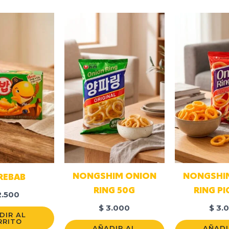
NONGSHIM ONION
NONGSHI
REBAB
RING 50G
RING P
.500
$
3.000
$
3.
DIR AL
RRITO
AÑADIR AL
AÑADI