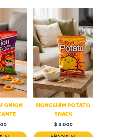
M ONION
NONGSHIM POTATO
ICANTE
SNACK
000
$
3.000
R AL
AÑADIR AL