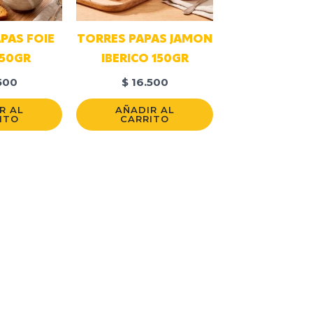
PAS FOIE
TORRES PAPAS JAMON
150GR
IBERICO 150GR
500
$
16.500
R AL
AÑADIR AL
ITO
CARRITO