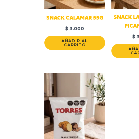
SNACK L
SNACK CALAMAR 55G
PICA
$
3.000
$
3
AÑADIR AL
CARRITO
AÑA
CA