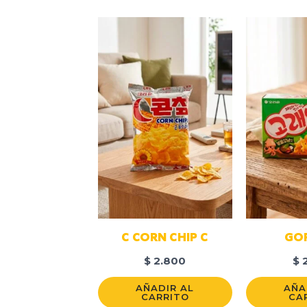
C CORN CHIP C
GO
$
2.800
$
2
AÑADIR AL
AÑA
CARRITO
CA