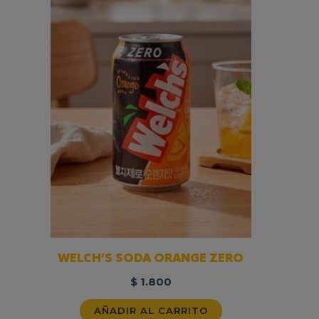
WELCH’S SODA ORANGE ZERO
$
1.800
AÑADIR AL CARRITO