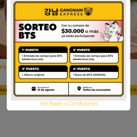
’S SODA GRAPE ZERO
MILKIS
$
1.800
$
1.750
ÑADIR AL CARRITO
AÑADIR AL CARRITO
Ver Bases y Condiciones