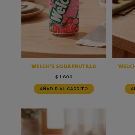
WELCH’S SODA FRUTILLA
WELCH
$
1.800
AÑADIR AL CARRITO
A