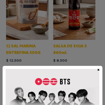
CJ SAL MARINA
SALSA DE SOJA S
ENTREFINA 500G
860ml.
$
12.500
$
8.500
×
AÑADIR AL CARRITO
AÑADIR AL CARRITO