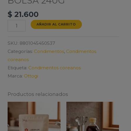
BOLSA 240G
$
21.600
OTTOGI
AÑADIR AL CARRITO
PIMIENTA
BOLSA
SKU:
8801045450537
240G
Categorías:
Condimentos
,
Condimentos
cantidad
coreanos
Etiqueta:
Condimentos coreanos
Marca:
Ottogi
Productos relacionados