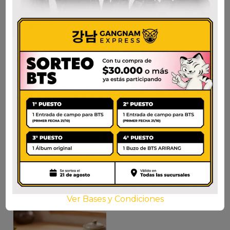
CJ O RING MELCHI
SEMPIO SALSA DE
80G
SOJA S 5L
$
12.800
$
37.500
AÑADIR AL CARRITO
AÑADIR AL CARRITO
Ver Bases y Condiciones