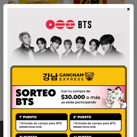
×
PLAIN INSTANT
YEUL RAMEN
NOODLE
$
1.900
$
1.800
AÑADIR AL CARRITO
AÑADIR AL CARRITO