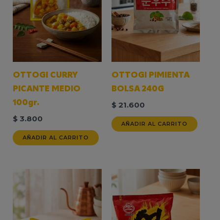
OTTOGI CURRY
OTTOGI PIMIENTA
PICANTE MEDIO
BOLSA 240G
100gr.
$
21.600
$
3.800
AÑADIR AL CARRITO
AÑADIR AL CARRITO