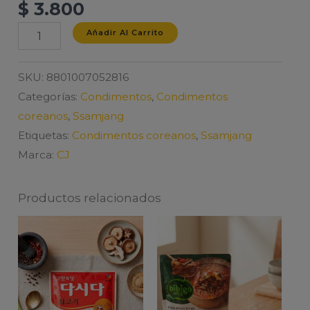
$
3.800
CJ
Añadir Al Carrito
SSAMJANG
170G
SKU:
8801007052816
cantidad
Categorías:
Condimentos
,
Condimentos
coreanos
,
Ssamjang
Etiquetas:
Condimentos coreanos
,
Ssamjang
Marca:
CJ
Productos relacionados