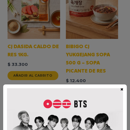
CJ DASIDA CALDO DE
BIBIGO CJ
RES 1KG.
YUKGEJANG SOPA
500 G – SOPA
$
33.300
PICANTE DE RES
AÑADIR AL CARRITO
$
12.400
×
AÑADIR AL CARRITO