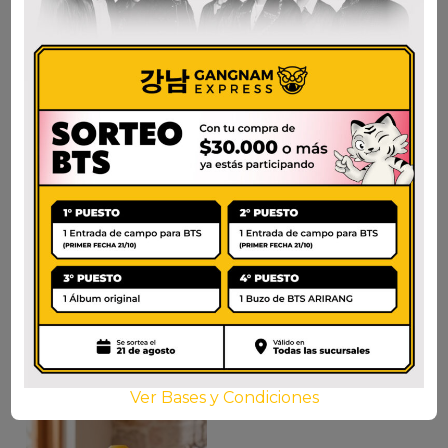
CJ SALSA CHAMCHI
SEMPIO SALSA KALBI
ATUN 500G
300G
$
13.700
$
6.700
AÑADIR AL CARRITO
AÑADIR AL CARRITO
Ver Bases y Condiciones