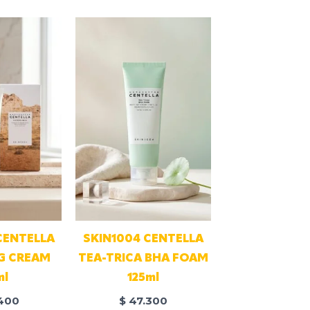
CENTELLA
SKIN1004 CENTELLA
G CREAM
TEA-TRICA BHA FOAM
ml
125ml
400
$
47.300