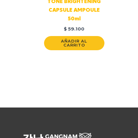
TONE BRIGHTENING
CAPSULE AMPOULE
50ml
$
59.100
AÑADIR AL
CARRITO