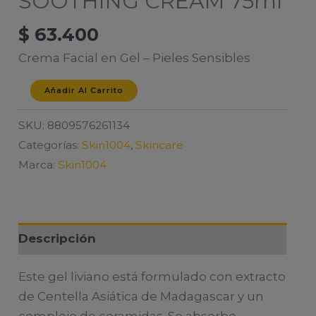
SOOTHING CREAM 75ml
$
63.400
Crema Facial en Gel – Pieles Sensibles
SKIN1004
Añadir Al Carrito
CENTELLA
SKU:
8809576261134
SOOTHING
Categorías:
Skin1004
,
Skincare
CREAM
Marca:
Skin1004
75ml
cantidad
Descripción
Este gel liviano está formulado con extracto
de Centella Asiática de Madagascar y un
complejo de ceramidas. Se absorbe