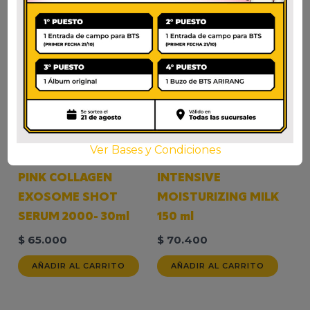
Ver Bases y Condiciones
MEDICUBE PDRN
ANUA RICE 70
PINK COLLAGEN
INTENSIVE
EXOSOME SHOT
MOISTURIZING MILK
SERUM 2000- 30ml
150 ml
$
65.000
$
70.400
AÑADIR AL CARRITO
AÑADIR AL CARRITO