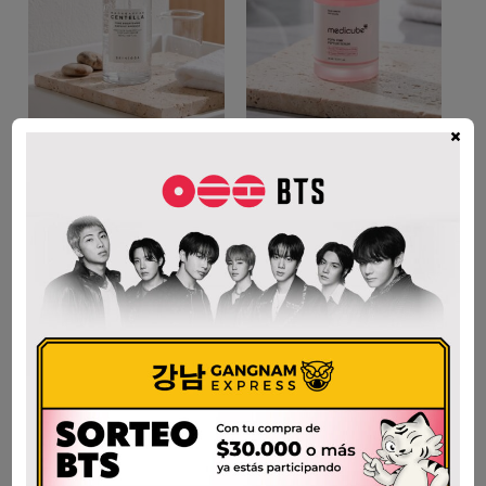
×
SKIN1004 CENTELLA
MEDICUBE PDRN
TONE BRIGHTENING
PINK PEPTIDE
CAPSULE AMPOULE
SERUM-30ml
50ml
$
66.000
$
59.100
AÑADIR AL CARRITO
AÑADIR AL CARRITO