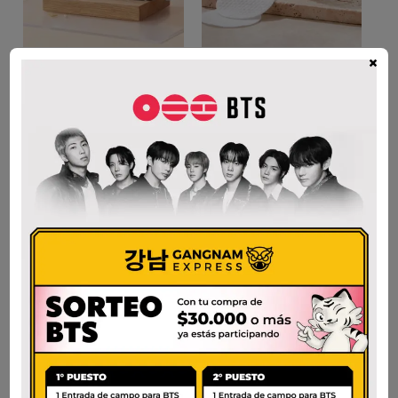
×
DR. ALTHEA 345
MEDICUBE 2024
RELIEF CREAM MIST
ZERO PORE PAD 2.0
60ml
$
75.900
$
49.000
AÑADIR AL CARRITO
AÑADIR AL CARRITO