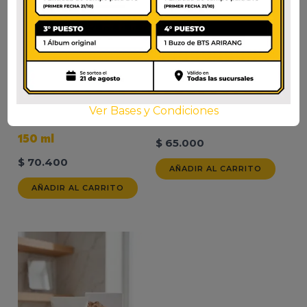
ANUA RICE 70
COSRX THE
INTENSIVE
HYALURONIC ACID 3
Ver Bases y Condiciones
MOISTURIZING MILK
SERUM 20ml
150 ml
$
65.000
$
70.400
AÑADIR AL CARRITO
AÑADIR AL CARRITO