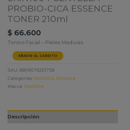
PROBIO-CICA ESSENCE
TONER 210ml
$
66.600
Tonico Facial – Pieles Maduras
SKIN1004
AÑADIR AL CARRITO
CENTELLA
SKU:
8809576261738
PROBIO-
Categorías:
Skin1004
,
Skincare
CICA
Marca:
Skin1004
ESSENCE
TONER
210ml
cantidad
Descripción