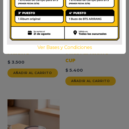
SAMYANG
TOKPOKI
CARBONARA POLLO
WONDERPOKI
Ver Bases y Condiciones
PICANTE
SWEET&PICANTE
CUP
$
3.500
$
5.400
AÑADIR AL CARRITO
AÑADIR AL CARRITO