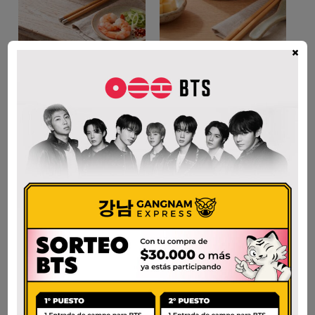
×
NONGSHIM SHRIMP
NONGSHIM SHIN BIG
BIG BOWL
BOWL STIR FRY
CHEESE
$
5.500
$
5.000
AÑADIR AL CARRITO
AÑADIR AL CARRITO