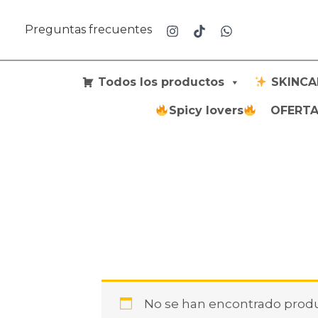
Ir
al
Preguntas frecuentes
contenido
Todos los productos
SKINCA
Spicy lovers
OFERTAS
No se han encontrado produ