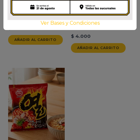
WANG TUKONG
CHAPAGUETTI
Ver Bases y Condiciones
ORIGINAL
$
3.500
$
4.000
AÑADIR AL CARRITO
AÑADIR AL CARRITO