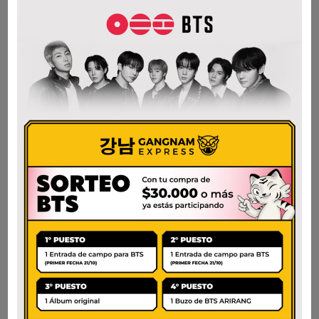
NONGSHIM SOON
SAMYANG
VEGGIE CUP
CARBONARA POLLO
PICANTE
$
3.400
$
3.500
AÑADIR AL CARRITO
AÑADIR AL CARRITO