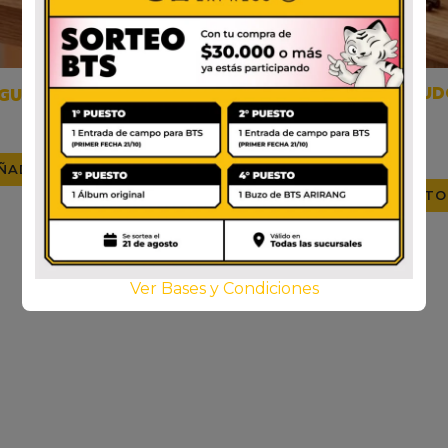
NONGSHIM TEMPURA UD
 GUK SOO ANCHOVY
BOWL
$
3.800
$
4.000
ÑADIR AL CARRITO
AÑADIR AL CARRITO
Ver Bases y Condiciones