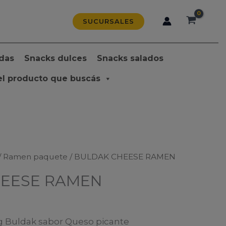
SUCURSALES
das
Snacks dulces
Snacks salados
el producto que buscás
/
Ramen paquete
/ BULDAK CHEESE RAMEN
EESE RAMEN
Buldak sabor Queso picante