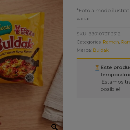
*Foto a modo ilustrat
variar
SKU:
8801073113312
Categorías:
Ramen
,
Ram
Marca:
Buldak
Este produ
temporalm
¡Estamos tr
posible!