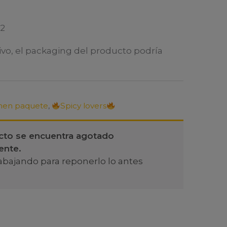
l2
ivo, el packaging del producto podría
en paquete
,
Spicy lovers
cto se encuentra agotado
ente.
abajando para reponerlo lo antes