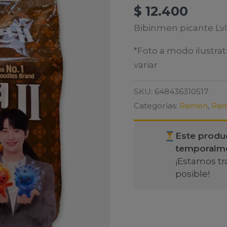
$
12.400
Bibinmen picante Lv
*Foto a modo ilustrat
variar
SKU:
648436310517
Categorías:
Ramen
,
Ram
Este produ
temporalm
¡Estamos tr
posible!