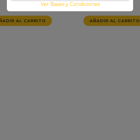
Ver Bases y Condiciones
$
4.000
$
1.800
ÑADIR AL CARRITO
AÑADIR AL CARRITO