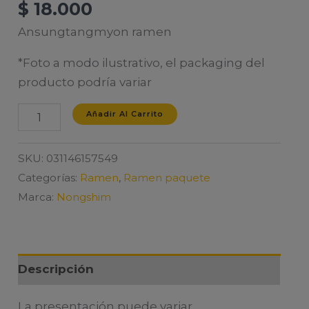
$
18.000
Ansungtangmyon ramen
*Foto a modo ilustrativo, el packaging del
producto podría variar
ANSUNGTANGMYUN
Añadir Al Carrito
X
5
SKU:
031146157549
cantidad
Categorías:
Ramen
,
Ramen paquete
Marca:
Nongshim
Descripción
La presentación puede variar.