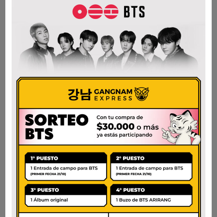
PLAIN INSTANT
NONGSHIM FRESH
NOODLE
UDON
$
1.800
$
10.200
AÑADIR AL CARRITO
AÑADIR AL CARRITO