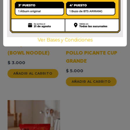
Ver Bases y Condiciones
YUKEJANG SABAL
SAMYANG BULDAK
(BOWL NOODLE)
POLLO PICANTE CUP
GRANDE
$
3.000
$
5.000
AÑADIR AL CARRITO
AÑADIR AL CARRITO