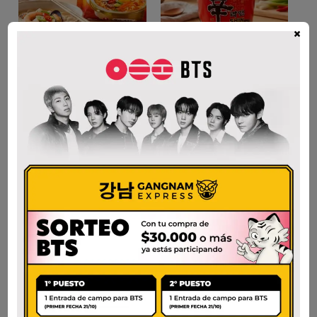
×
NONGSHIM SHIN
ANSUNGTANGMYUN
CUP GRANDE
$
3.700
$
4.200
AÑADIR AL CARRITO
AÑADIR AL CARRITO