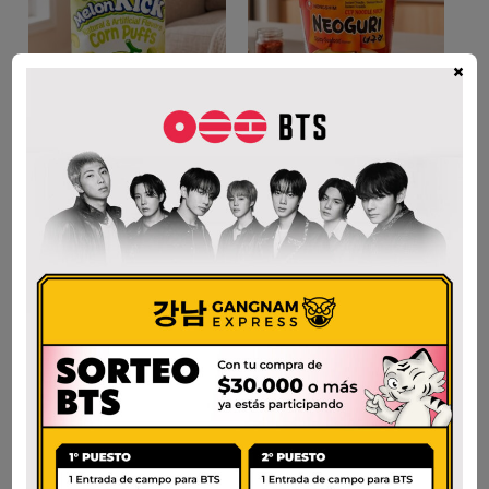
×
MELON KICK
NEOGURI HOT CUP
$
2.500
$
4.000
AÑADIR AL CARRITO
AÑADIR AL CARRITO