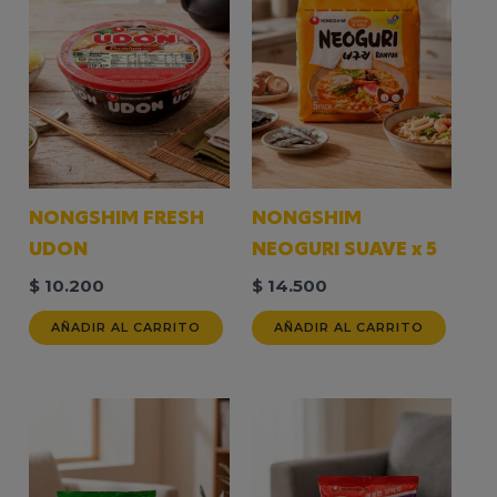
NONGSHIM FRESH
NONGSHIM
UDON
NEOGURI SUAVE x 5
$
10.200
$
14.500
AÑADIR AL CARRITO
AÑADIR AL CARRITO