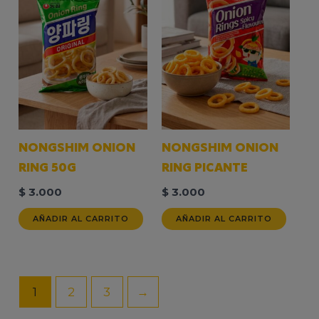
NONGSHIM ONION
NONGSHIM ONION
RING 50G
RING PICANTE
$
3.000
$
3.000
AÑADIR AL CARRITO
AÑADIR AL CARRITO
1
2
3
→