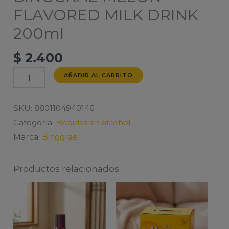
FLAVORED MILK DRINK
200ml
$
2.400
BINGGRAE
AÑADIR AL CARRITO
MELON
FLAVORED
SKU:
8801104940146
MILK
Categoría:
Bebidas sin alcohol
DRINK
Marca:
Binggrae
200ml
cantidad
Productos relacionados