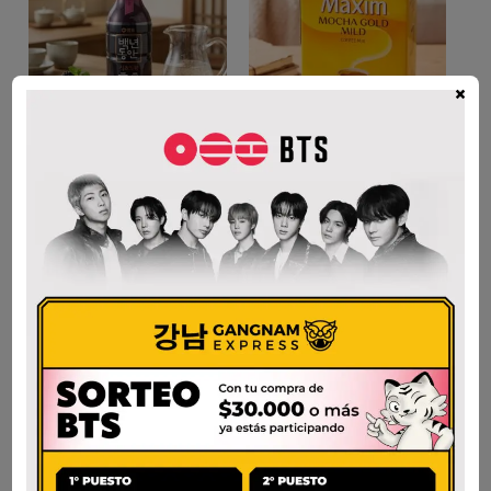
×
SEMPIO VINAGRE
MAXIM MOCHA
BEBIBLE DE MORA
GOLD MILD 100TB
$
35.000
$
45.000
AÑADIR AL CARRITO
AÑADIR AL CARRITO