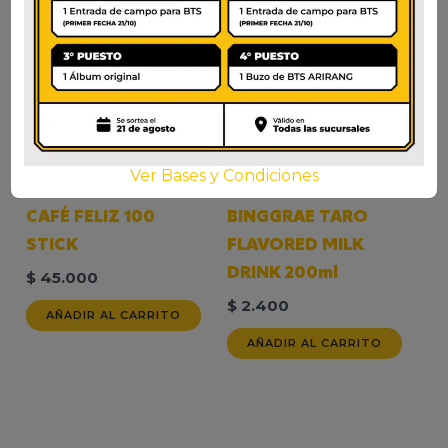
Ver Bases y Condiciones
CAFÉ FELIZ 100
BINGGRAE TARO
STICK
FLAVORED MILK
DRINK 200ml
$
45.000
$
2.400
AÑADIR AL CARRITO
AÑADIR AL CARRITO