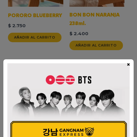
BON BON NARANJA
PORORO BLUEBERRY
238ml.
$
2.750
$
2.400
AÑADIR AL CARRITO
AÑADIR AL CARRITO
×