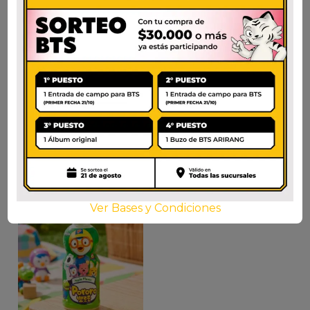
PORORO FRUTAS
PORORO MILK
TROPICALES
$
2.750
$
2.750
AÑADIR AL CARRITO
AÑADIR AL CARRITO
Ver Bases y Condiciones