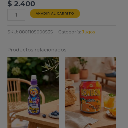
$
2.400
JUGO
AÑADIR AL CARRITO
PERA
ASIATICA
SKU:
8801105000535
Categoría:
Jugos
cantidad
Productos relacionados