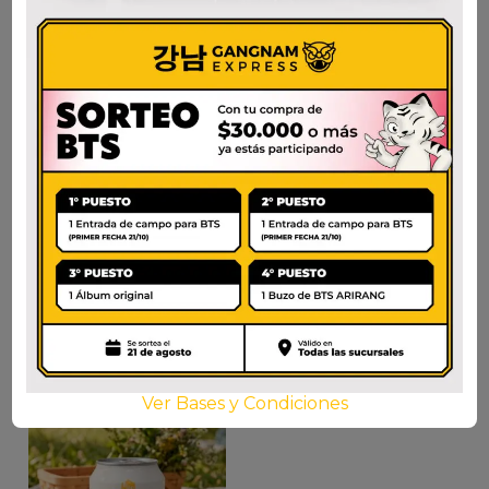
FRUIT B ANANA
WELCH’S SODA
SLICE SODA
ORANGE ZERO
$
3.500
$
1.800
AÑADIR AL CARRITO
AÑADIR AL CARRITO
Ver Bases y Condiciones