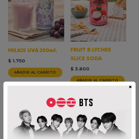
FRUIT B LYCHEE
MILKIS UVA 250ml.
SLICE SODA
$
1.750
$
3.800
AÑADIR AL CARRITO
AÑADIR AL CARRITO
×