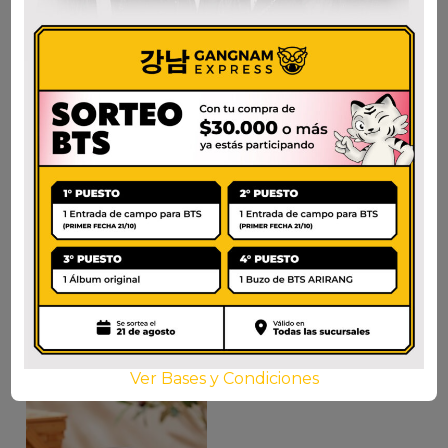
MILKIS FRUTILLA
MILKIS UVA 250ml.
250ml.
$
1.750
$
1.750
AÑADIR AL CARRITO
AÑADIR AL CARRITO
Ver Bases y Condiciones