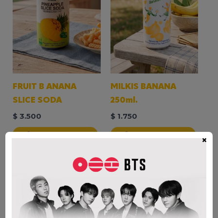
FRUIT B ANANA
MILKIS BANANA
SLICE SODA
250ml.
$
3.500
$
1.750
AÑADIR AL CARRITO
AÑADIR AL CARRITO
×