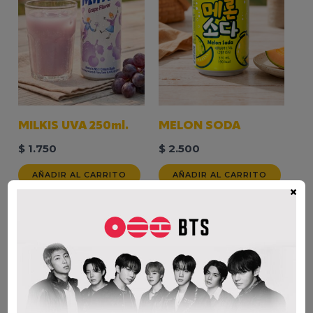
MILKIS UVA 250ml.
MELON SODA
$
1.750
$
2.500
AÑADIR AL CARRITO
AÑADIR AL CARRITO
×