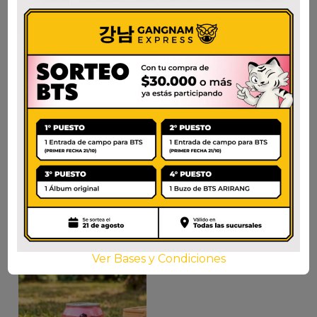
WELCH’S SODA
MILKIS DURAZNO
ORANGE ZERO
250ml.
$
1.800
$
1.750
AÑADIR AL CARRITO
AÑADIR AL CARRITO
Ver Bases y Condiciones