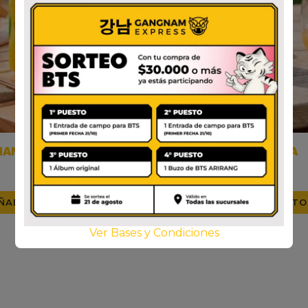
ANSI SODA (CITRICO)
TAMS NARANJA
$
2.500
$
2.000
ÑADIR AL CARRITO
AÑADIR AL CARRITO
Ver Bases y Condiciones