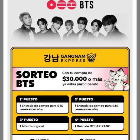
$
4.000
AÑADIR AL CARRITO
AÑADIR AL CARRITO
SOJU CHUM CHURUM
SOJU SOON HARI
SABOR FRUTILLA
CHUM CHURUM