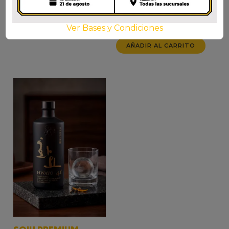
MANZANA
$
4.500
$
4.500
Ver Bases y Condiciones
AÑADIR AL CARRITO
AÑADIR AL CARRITO