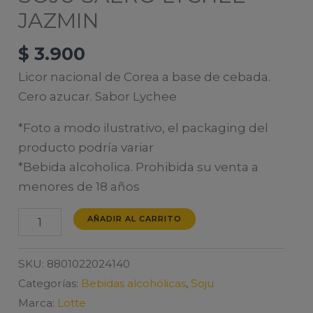
JAZMIN
$
3.900
Licor nacional de Corea a base de cebada.
Cero azucar. Sabor Lychee
*Foto a modo ilustrativo, el packaging del
producto podría variar
*Bebida alcoholica. Prohibida su venta a
menores de 18 años
SOJU
AÑADIR AL CARRITO
SAERO
LYCHEE
SKU:
8801022024140
JAZMIN
Categorías:
Bebidas alcohólicas
,
Soju
cantidad
Marca:
Lotte