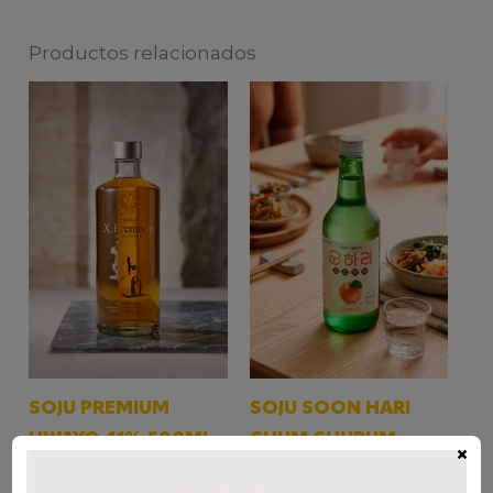
Productos relacionados
SOJU PREMIUM
SOJU SOON HARI
HWAYO 41% 500ML
CHUM CHURUM
×
DURAZNO
$
90.000