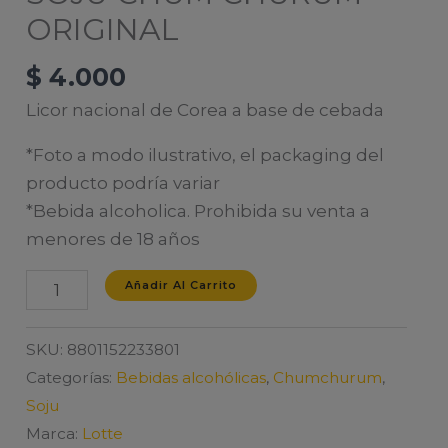
ORIGINAL
$
4.000
Licor nacional de Corea a base de cebada
*Foto a modo ilustrativo, el packaging del
producto podría variar
*Bebida alcoholica. Prohibida su venta a
menores de 18 años
SOJU
Añadir Al Carrito
CHUM
CHURUM
SKU:
8801152233801
ORIGINAL
Categorías:
Bebidas alcohólicas
,
Chumchurum
,
cantidad
Soju
Marca:
Lotte