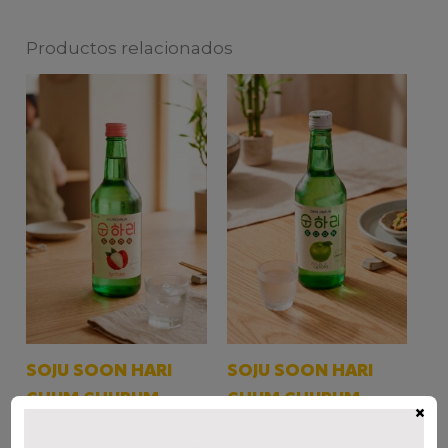
Productos relacionados
SOJU SOON HARI
SOJU SOON HARI
CHUM CHURUM
CHUM CHURUM
×
LYCHEE
MANZANA