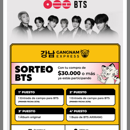
$
4.500
$
4.500
AÑADIR AL CARRITO
AÑADIR AL CARRITO
SOJU SAERO
SOJU UVA
DAMASCO
$
4.500