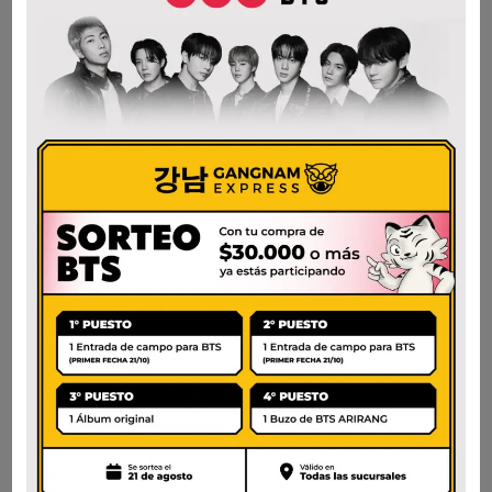
BIBIGO CJ
CJ SAL MARINA
YUKGEJANG SOPA
ENTREFINA 500G
500 G – SOPA
$
12.500
PICANTE DE RES
AÑADIR AL CARRITO