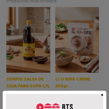
Productos relacionados
SEMPIO SALSA DE
CJ O RING CARNE
SOJA PARA SOPA 1,7L
200gr.
$
17.000
$
29.000
×
AÑADIR AL CARRITO
AÑADIR AL CARRITO