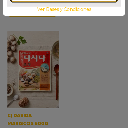
$
12.400
Ver Bases y Condiciones
AÑADIR AL CARRITO
CJ DASIDA
MARISCOS 500G