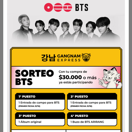
SESAMO LATA 1LT
200gr.
$
66.000
$
29.000
AÑADIR AL CARRITO
AÑADIR AL CARRITO