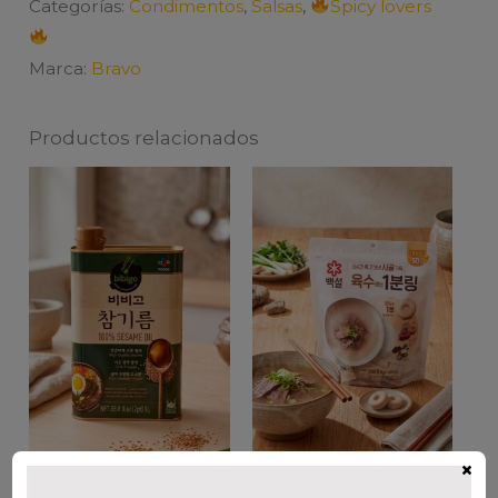
Categorías:
Condimentos
,
Salsas
,
Spicy lovers
cantidad
Marca:
Bravo
Productos relacionados
×
CJ ACEITE DE
CJ O RING CARNE