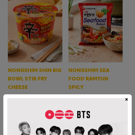
NONGSHIM SHIN BIG
NONGSHIM SEA
BOWL STIR FRY
FOOD RAMYUN
CHEESE
SPICY
$
5.000
$
3.000
×
AÑADIR AL CARRITO
AÑADIR AL CARRITO