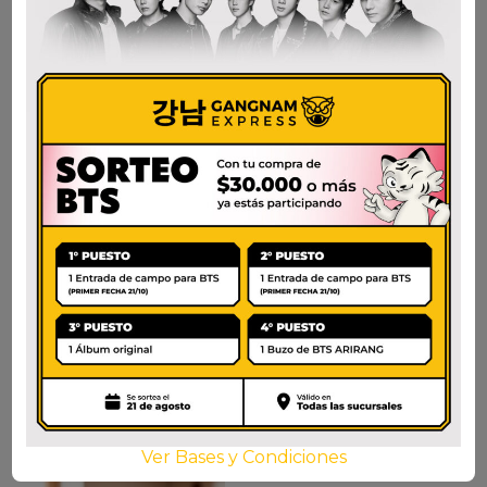
NONGSHIM SHRIMP
NONGSHIM SHIN
BIG BOWL
KIMCHI RAMEN X 5
$
5.500
$
14.000
AÑADIR AL CARRITO
AÑADIR AL CARRITO
Ver Bases y Condiciones