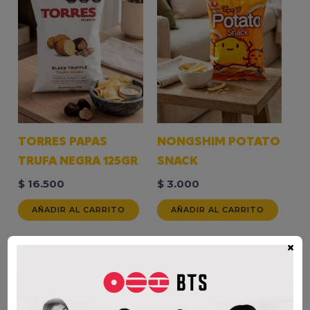
TORRES PAPAS
NONGSHIM POTATO
TRUFA NEGRA 125GR
SNACK
$
16.500
$
3.000
AÑADIR AL CARRITO
AÑADIR AL CARRITO
×