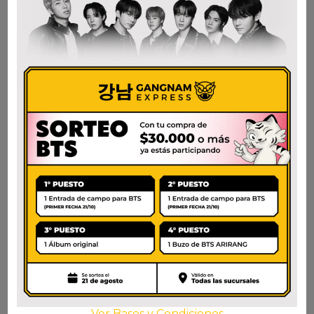
POONGSIMDANG
TORRES PAPAS FOIE
CHIPS/GALLETAS
GRAS 150GR
ARROZ Y COCOA
$
16.500
INTEGRAL VEGANAS
AÑADIR AL CARRITO
$
5.000
AÑADIR AL CARRITO
Ver Bases y Condiciones