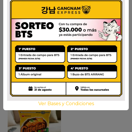
ORION SNACK
NONGSHIM ONION
CALAMAR CON MANI
RING 50G
$
4.000
$
3.000
AÑADIR AL CARRITO
AÑADIR AL CARRITO
Ver Bases y Condiciones