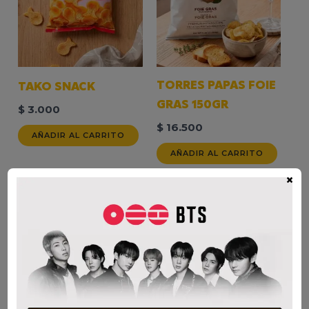
TORRES PAPAS FOIE
TAKO SNACK
GRAS 150GR
$
3.000
$
16.500
AÑADIR AL CARRITO
AÑADIR AL CARRITO
×