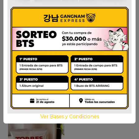
POONGSIMDANG
C CORN CHIP C
CHIPS/GALLETAS DE
$
2.800
ARROZ INTEGRAL
AÑADIR AL CARRITO
VEGANAS
$
5.000
AÑADIR AL CARRITO
Ver Bases y Condiciones