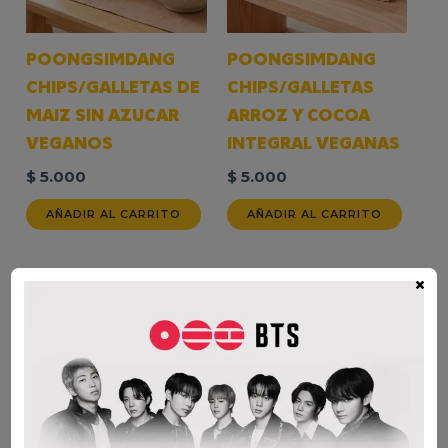
POONGSIMDANG
POONGSIMDANG
CHIPS/GALLETAS DE
CHIPS/GALLETAS
MAIZ SIN AZUCAR
ARROZ Y COCOA
VEGANOS
INTEGRAL VEGANAS
$
5.000
$
5.000
AÑADIR AL CARRITO
AÑADIR AL CARRITO
×