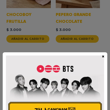
CHOCOBOY
PEPERO GRANDE
FRUTILLA
CHOCOLATE
$
3.000
$
3.000
AÑADIR AL CARRITO
AÑADIR AL CARRITO
×