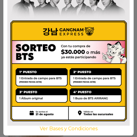
WALKER’S
SWEET POTATO
CHOCOLATE CHIP
SNACK
SHORTBREAD 125gr
$
3.000
$
19.500
AÑADIR AL CARRITO
AÑADIR AL CARRITO
Ver Bases y Condiciones