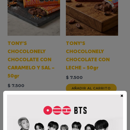
TONY’S
TONY’S
CHOCOLONELY
CHOCOLONELY
CHOCOLATE CON
CHOCOLATE CON
CARAMELO Y SAL –
LECHE – 50gr
50gr
$
7.500
$
7.500
AÑADIR AL CARRITO
×
AÑADIR AL CARRITO