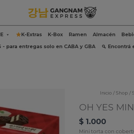
E
K-Extras
K-Box
Ramen
Almacén
Bebi
 - para entregas solo en CABA y GBA
Encontrá 
Inicio
/
Shop
/
OH YES MIN
$
1.000
Mini torta con cober