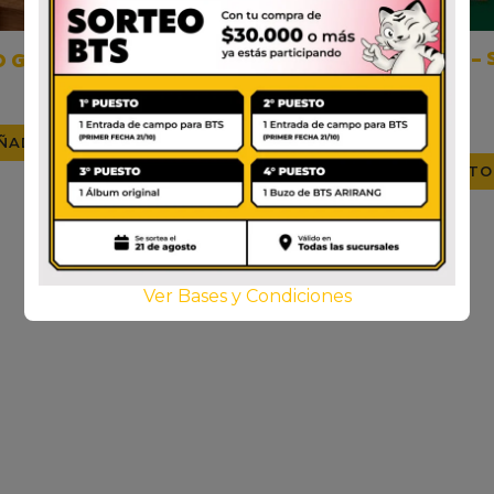
PEPERO X STRAY KIDS –
O GRANDE CHOCOLATE
ORIGINAL
$
3.000
$
2.500
ÑADIR AL CARRITO
AÑADIR AL CARRITO
Ver Bases y Condiciones