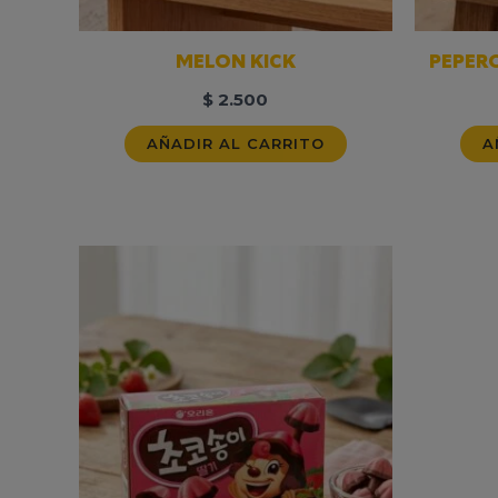
MELON KICK
PEPER
$
2.500
AÑADIR AL CARRITO
A