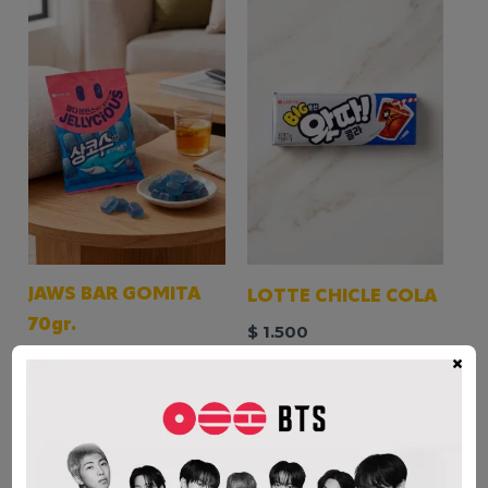
JAWS BAR GOMITA
LOTTE CHICLE COLA
70gr.
$
1.500
$
2.700
×
AÑADIR AL CARRITO
AÑADIR AL CARRITO