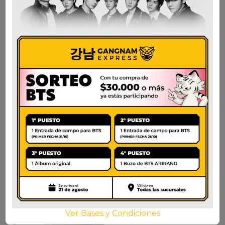
LOTTE CHICLE
LOTTE CHICLE UVA
TENNIE PING
$
1.500
$
1.200
AÑADIR AL CARRITO
AÑADIR AL CARRITO
Ver Bases y Condiciones