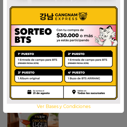
CHOCO HOMERUN
WALKER’S
BALL
SHORTBREAD
FINGERS 150gr
$
3.000
$
19.500
AÑADIR AL CARRITO
AÑADIR AL CARRITO
Ver Bases y Condiciones