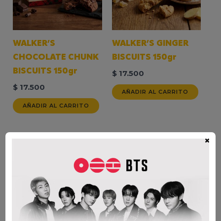
WALKER’S
WALKER’S GINGER
CHOCOLATE CHUNK
BISCUITS 150gr
BISCUITS 150gr
$
17.500
$
17.500
AÑADIR AL CARRITO
AÑADIR AL CARRITO
×