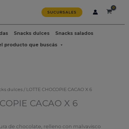
SUCURSALES
das
Snacks dulces
Snacks salados
el producto que buscás
cks dulces
/ LOTTE CHOCOPIE CACAO X 6
COPIE CACAO X 6
ura de chocolate, relleno con malvavisco