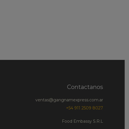
Contactanos
ventas@gangnamexpress.com.ar
+54 911 2509 8027
Food Embassy S.R.L