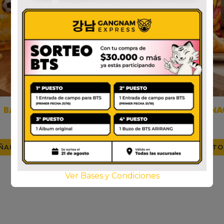
BANANA KICK
SWEET POTATO SNA
$
3.000
$
3.000
ÑADIR AL CARRITO
AÑADIR AL CARRITO
Ver Bases y Condiciones