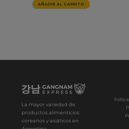
AÑADIR AL CARRITO
Polític
La mayor variedad de
P
productos alimenticios
P
coreanos y asiáticos en
Argentina