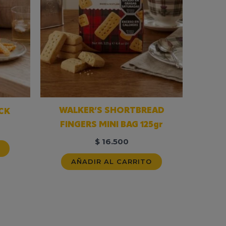
WALKER’S SHORTBREAD
CK
FINGERS MINI BAG 125gr
$
16.500
AÑADIR AL CARRITO