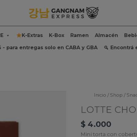
E
K-Extras
K-Box
Ramen
Almacén
Bebi
 - para entregas solo en CABA y GBA
Encontrá 
Inicio
/
Shop
/
Sna
LOTTE CHO
$
4.000
Mini torta con cobert