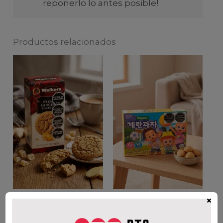
reponerlo lo antes posible!
Productos relacionados
×
WALKER’S GINGER
GALLETA DE HUEVO
BISCUITS 150gr
$
6.000