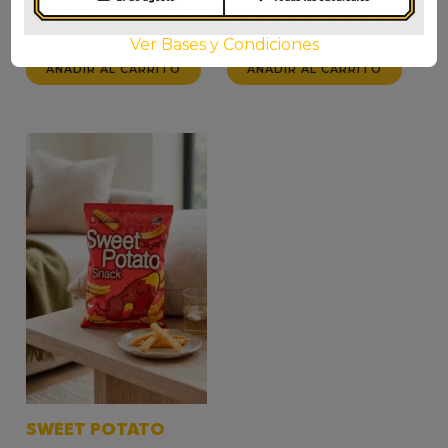
$
3.000
$
3.000
Ver Bases y Condiciones
AÑADIR AL CARRITO
AÑADIR AL CARRITO
SWEET POTATO