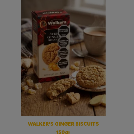
WALKER’S GINGER BISCUITS
150gr