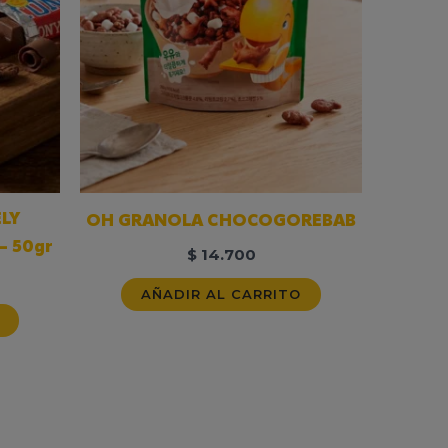
LY
OH GRANOLA CHOCOGOREBAB
– 50gr
$
14.700
AÑADIR AL CARRITO