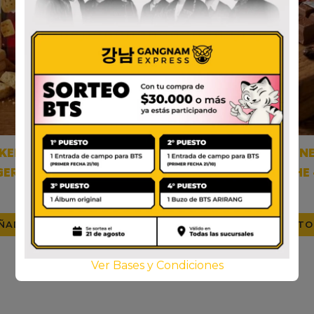
KER’S SHORTBREAD
TONY’S CHOCOLONE
GERS MINI BAG 125gr
CHOCOLATE CON LECHE 
$
16.500
$
7.500
ÑADIR AL CARRITO
AÑADIR AL CARRITO
Ver Bases y Condiciones