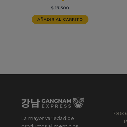
$
17.500
AÑADIR AL CARRITO
Polític
La mayor variedad de
P
productos alimenticios