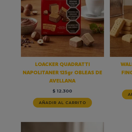
LOACKER QUADRATTI
WAL
NAPOLITANER 125gr OBLEAS DE
FIN
AVELLANA
$
12.300
A
AÑADIR AL CARRITO