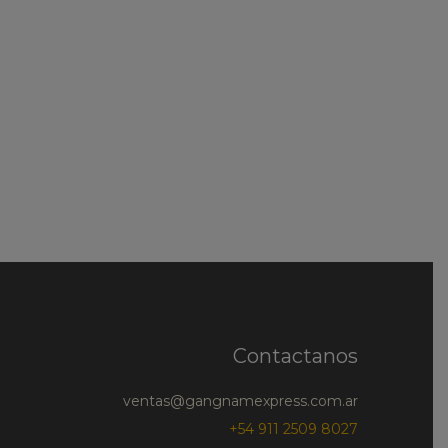
Contactanos
ventas@gangnamexpress.com.ar
+54 911 2509 8027