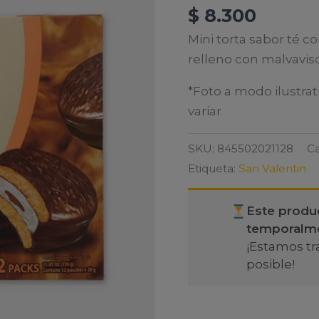
$
8.300
Mini torta sabor té c
relleno con malvavis
*Foto a modo ilustrat
variar
SKU:
845502021128
Ca
Etiqueta:
San Valentin
Este produ
temporalm
¡Estamos tr
posible!