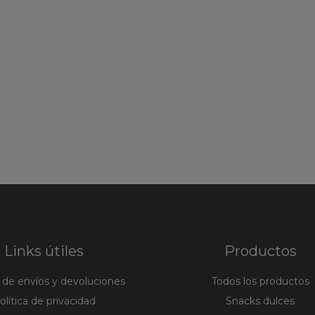
Links útiles
Productos
a de envíos y devoluciones
Todos los productos
olítica de privacidad
Snacks dulces