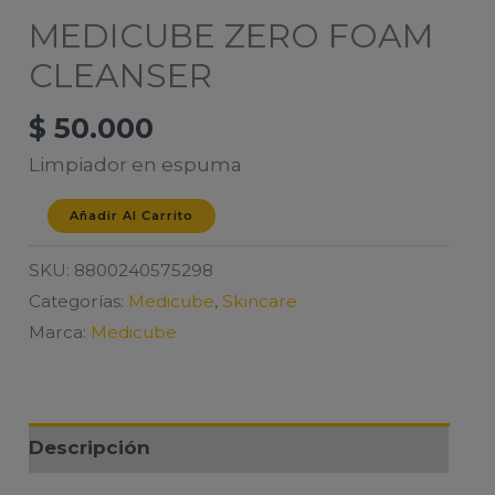
MEDICUBE ZERO FOAM
CLEANSER
$
50.000
Limpiador en espuma
MEDICUBE
Añadir Al Carrito
ZERO
SKU:
8800240575298
FOAM
Categorías:
Medicube
,
Skincare
CLEANSER
Marca:
Medicube
cantidad
Descripción