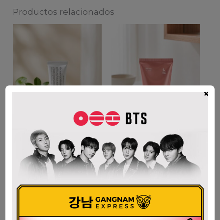
Productos relacionados
×
DR. ALTHEA 345
MEDICUBE
RELIEF CREAM 50ml
COLLAGEN NIGHT
WRAPPING MASK
$
105.000
75ml
AÑADIR AL CARRITO