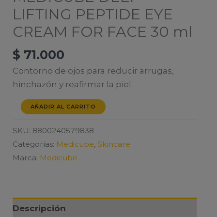
LIFTING PEPTIDE EYE
CREAM FOR FACE 30 ml
$
71.000
Contorno de ojos para reducir arrugas,
hinchazón y reafirmar la piel
MEDICUBE
AÑADIR AL CARRITO
DEEP
SKU:
8800240579838
LIFTING
Categorías:
Medicube
,
Skincare
PEPTIDE
Marca:
Medicube
EYE
CREAM
FOR
FACE
Descripción
30