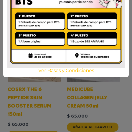
Ver Bases y Condiciones
COSRX THE 6
MEDICUBE
PEPTIDE SKIN
COLLAGEN JELLY
BOOSTER SERUM
CREAM 50ml
150ml
$
65.000
$
65.000
AÑADIR AL CARRITO