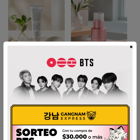
×
DR. ALTHEA 345
MEDICUBE PDRN
RELIEF CREAM 50ml
PINK COLLAGEN
EXOSOME SHOT
$
105.000
SERUM 2000- 30ml
AÑADIR AL CARRITO
$
65.000
AÑADIR AL CARRITO