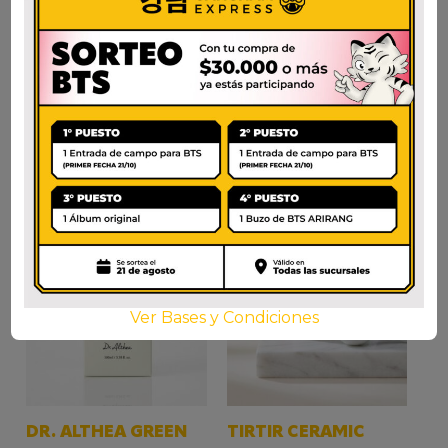
CREAM 50ml
$
35.000
$
65.000
AÑADIR AL CARRITO
AÑADIR AL CARRITO
Ver Bases y Condiciones
DR. ALTHEA GREEN
TIRTIR CERAMIC