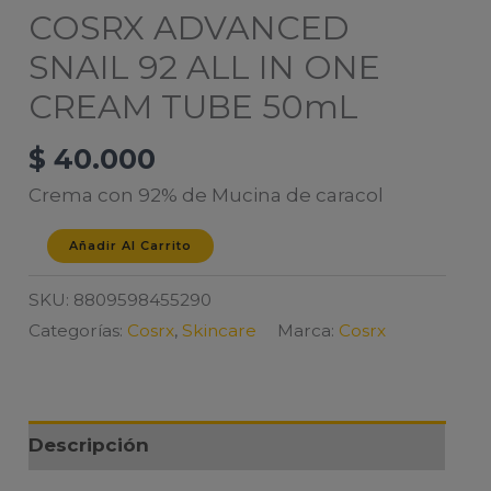
COSRX ADVANCED
SNAIL 92 ALL IN ONE
CREAM TUBE 50mL
$
40.000
Crema con 92% de Mucina de caracol
COSRX
Añadir Al Carrito
ADVANCED
SKU:
8809598455290
SNAIL
Categorías:
Cosrx
,
Skincare
Marca:
Cosrx
92
ALL
IN
ONE
Descripción
CREAM
TUBE