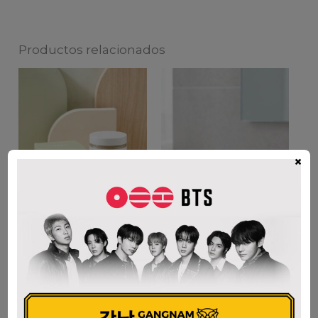
Productos relacionados
×
COONY CENTELLA
MEDICUBE
TONER PAD
COLLAGEN JELLY