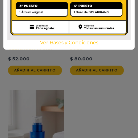
DR. ALTHEA GREEN
DR. ALTHEA VITAMIN
RELIEF AMINO GEL
C BOOSTING SERUM
Ver Bases y Condiciones
CLEANSER 100ml
30ml
$
52.000
$
80.000
AÑADIR AL CARRITO
AÑADIR AL CARRITO