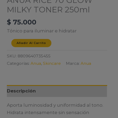
ANUA RICE 70 GLOW
MILKY TONER 250ml
$
75.000
Tónico para iluminar e hidratar
ANUA
Añadir Al Carrito
RICE
SKU:
8809640735455
70
Categorías:
Anua
,
Skincare
Marca:
Anua
GLOW
MILKY
TONER
250ml
Descripción
cantidad
Aporta luminosidad y uniformidad al tono.
Hidrata intensamente sin sensación