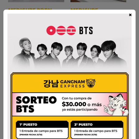
MEDICUBE PDRN
MEDICUBE
×
PINK PEPTIDE
COLLAGEN NIGHT
SERUM-30ml
WRAPPING MASK
75ml
$
66.000
$
75.000
AÑADIR AL CARRITO
AÑADIR AL CARRITO